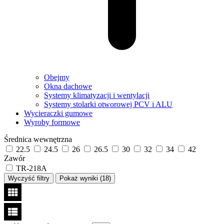
Obejmy
Okna dachowe
Systemy klimatyzacji i wentylacji
Systemy stolarki otworowej PCV i ALU
Wycieraczki gumowe
Wyroby formowe
Średnica wewnętrzna
22.5
24.5
26
26.5
30
32
34
42
Zawór
TR-218A
Wyczyść filtry
Pokaż wyniki (
18
)