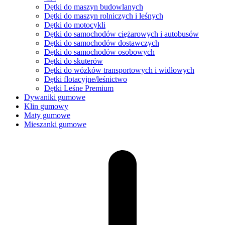
Dętki do maszyn budowlanych
Dętki do maszyn rolniczych i leśnych
Dętki do motocykli
Dętki do samochodów ciężarowych i autobusów
Dętki do samochodów dostawczych
Dętki do samochodów osobowych
Dętki do skuterów
Dętki do wózków transportowych i widłowych
Dętki flotacyjne/leśnictwo
Dętki Leśne Premium
Dywaniki gumowe
Klin gumowy
Maty gumowe
Mieszanki gumowe