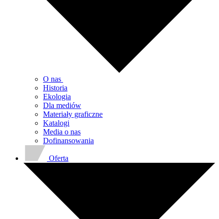
O nas
Historia
Ekologia
Dla mediów
Materiały graficzne
Katalogi
Media o nas
Dofinansowania
Oferta