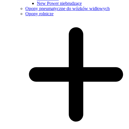
New Power niebrudzące
Opony pneumatyczne do wózków widłowych
Opony rolnicze