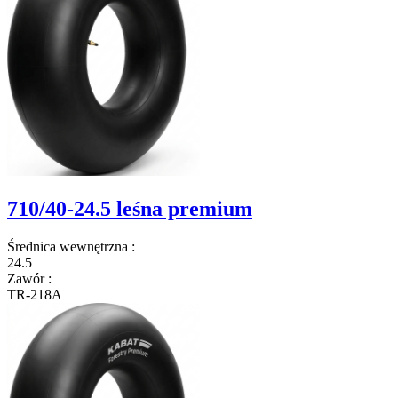
710/40-24.5 leśna premium
Średnica wewnętrzna
:
24.5
Zawór
:
TR-218A