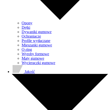
Opony
Dętki
Dywaniki gumowe
Ochraniacze
Profile wytłaczane
Mieszanki gumowe
O-ring
Wyroby formowe
Maty gumowe
Wycieraczki gumowe
Jakość