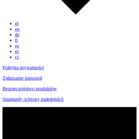
pl
en
de
fr
ru
es
cs
Polityka prywatności
Zgłaszanie naruszeń
Bezpieczeństwo produktów
Standardy ochrony małoletnich