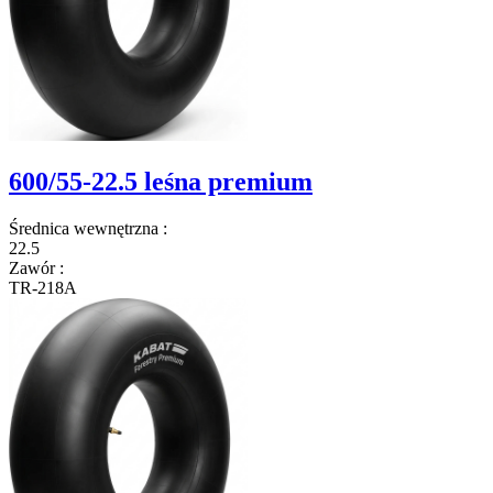
600/55-22.5 leśna premium
Średnica wewnętrzna
:
22.5
Zawór
:
TR-218A