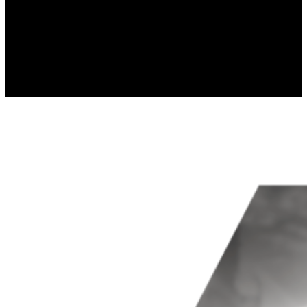
gromadząc i zgłaszając anonimowe 
Marketing
Marketingowe pliki cookie stosowan
istotne i interesujące dla poszcze
Nieklasyfikowane
Nieklasyfikowane pliki cookie, to p