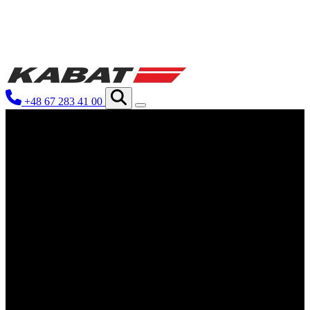
We use cookies to personalize conten
your use of our site with our social
you have provided to them or that th
+48 67 283 41 00
Niezbędne
Niezbędne pliki cookie mają kluczo
nich. Te pliki cookie nie przechow
Preferencje
Pliki cookie dotyczące preferencji 
preferowany język lub region, w kt
Statystyka
Statystyczne pliki cookie pomagają 