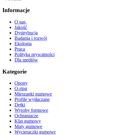
Informacje
O nas
Jakość
Dystrybucja
Badania i rozwój
Ekologia
Praca
Polityka prywatności
Dla mediów
Kategorie
Opony
O-ring
Mieszanki gumowe
Profile wytłaczane
Dętki
Wyroby formowe
Ochraniacze
Klin gumowy
Maty gumowe
Wycieraczki gumowe