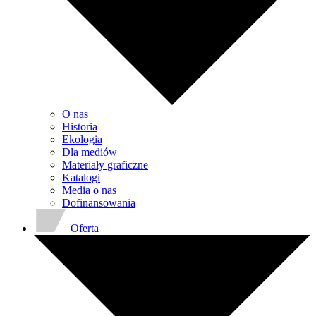
O nas
Historia
Ekologia
Dla mediów
Materiały graficzne
Katalogi
Media o nas
Dofinansowania
Oferta