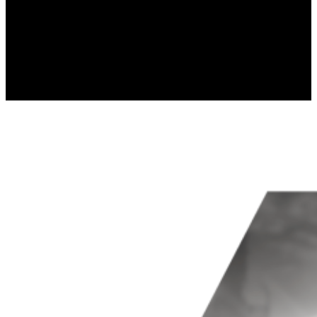
gromadząc i zgłaszając anonimowe informacje
Marketing
Marketingowe pliki cookie stosowane są w cel
istotne i interesujące dla poszczególnych uż
Nieklasyfikowane
Nieklasyfikowane pliki cookie, to pliki, które