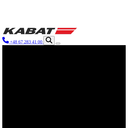
We use cookies to personalize content and ads, 
your use of our site with our social media, ad
you have provided to them or that they have co
+48 67 283 41 00
Niezbędne
Niezbędne pliki cookie mają kluczowe znaczen
nich. Te pliki cookie nie przechowują żadnych
Preferencje
Pliki cookie dotyczące preferencji umożliwiaj
preferowany język lub region, w którym znajd
Statystyka
Statystyczne pliki cookie pomagają właściciel