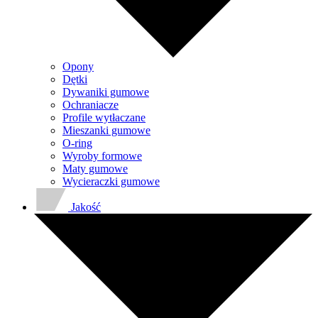
Opony
Dętki
Dywaniki gumowe
Ochraniacze
Profile wytłaczane
Mieszanki gumowe
O-ring
Wyroby formowe
Maty gumowe
Wycieraczki gumowe
Jakość