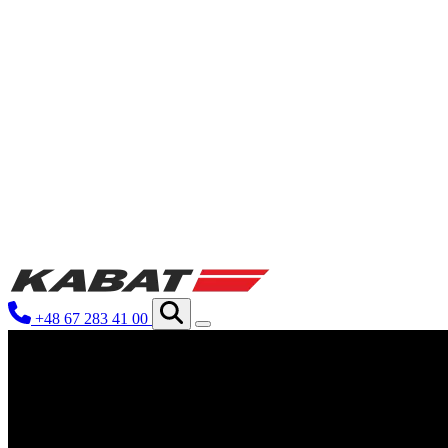
+48 67 283 41 00