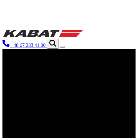
We use cookies to personalize conten
your use of our site with our social
you have provided to them or that th
+48 67 283 41 00
Niezbędne
Niezbędne pliki cookie mają kluczo
nich. Te pliki cookie nie przechow
Preferencje
Pliki cookie dotyczące preferencji 
preferowany język lub region, w kt
Statystyka
Statystyczne pliki cookie pomagają 