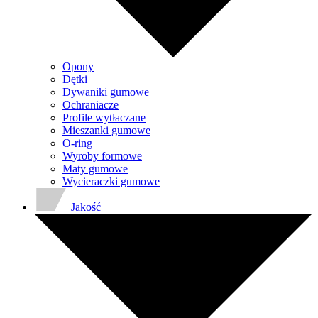
Opony
Dętki
Dywaniki gumowe
Ochraniacze
Profile wytłaczane
Mieszanki gumowe
O-ring
Wyroby formowe
Maty gumowe
Wycieraczki gumowe
Jakość