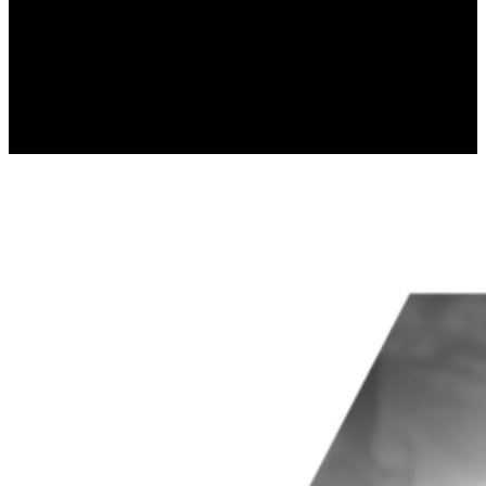
gromadząc i zgłaszając anonimowe 
Marketing
Marketingowe pliki cookie stosowan
istotne i interesujące dla poszcze
Nieklasyfikowane
Nieklasyfikowane pliki cookie, to p