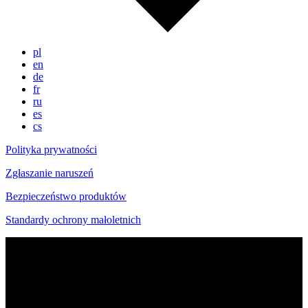
pl
en
de
fr
ru
es
cs
Polityka prywatności
Zgłaszanie naruszeń
Bezpieczeństwo produktów
Standardy ochrony małoletnich