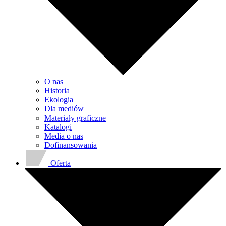
O nas
Historia
Ekologia
Dla mediów
Materiały graficzne
Katalogi
Media o nas
Dofinansowania
Oferta