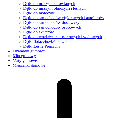
Dętki do maszyn budowlanych
Dętki do maszyn rolniczych i leśnych
Dętki do motocykli
Dętki do samochodów ciężarowych i autobusów
Dętki do samochodów dostawczych
Dętki do samochodów osobowych
Dętki do skuterów
Dętki do wózków transportowych i widłowych
Dętki flotacyjne/leśnictwo
Dętki Leśne Premium
Dywaniki gumowe
Klin gumowy
Maty gumowe
Mieszanki gumowe