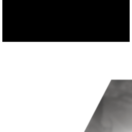
gromadząc i zgłaszając anonimowe 
Marketing
Marketingowe pliki cookie stosowan
istotne i interesujące dla poszcze
Nieklasyfikowane
Nieklasyfikowane pliki cookie, to p