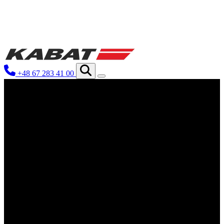
We use cookies to personalize conten
your use of our site with our social
you have provided to them or that th
+48 67 283 41 00
Niezbędne
Niezbędne pliki cookie mają kluczo
nich. Te pliki cookie nie przechow
Preferencje
Pliki cookie dotyczące preferencji 
preferowany język lub region, w kt
Statystyka
Statystyczne pliki cookie pomagają 