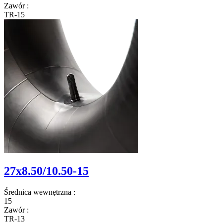
Zawór
:
TR-15
27x8.50/10.50-15
Średnica wewnętrzna
:
15
Zawór
:
TR-13