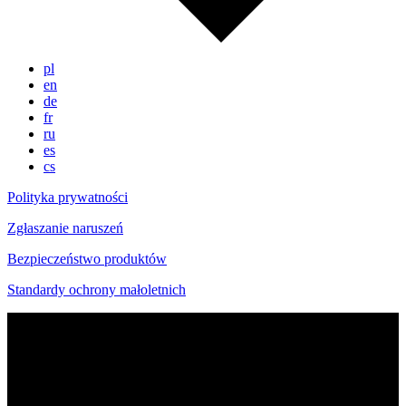
pl
en
de
fr
ru
es
cs
Polityka prywatności
Zgłaszanie naruszeń
Bezpieczeństwo produktów
Standardy ochrony małoletnich