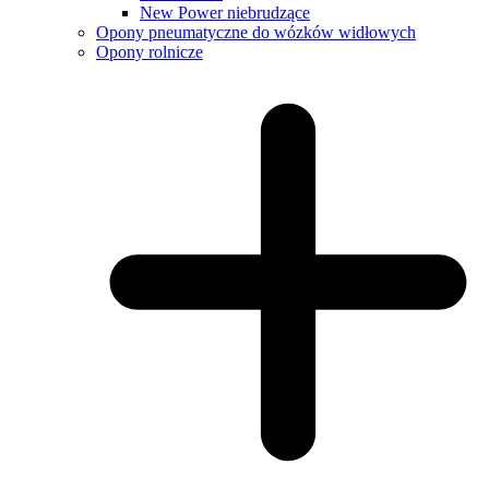
New Power niebrudzące
Opony pneumatyczne do wózków widłowych
Opony rolnicze