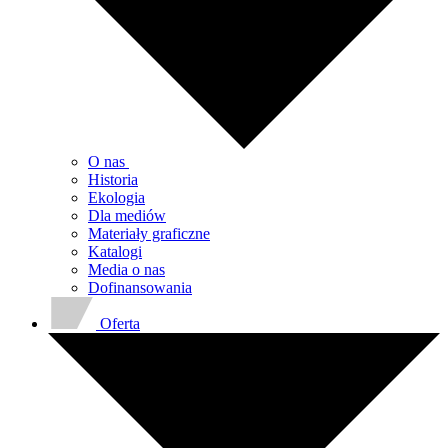
O nas
Historia
Ekologia
Dla mediów
Materiały graficzne
Katalogi
Media o nas
Dofinansowania
Oferta