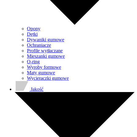
Opony
Dętki
Dywaniki gumowe
Ochraniacze
Profile wytłaczane
Mieszanki gumowe
O-ring
Wyroby formowe
Maty gumowe
Wycieraczki gumowe
Jakość