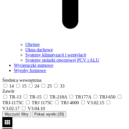
Obejmy
Okna dachowe
Systemy klimatyzacji i wentylacji
Systemy stolarki otworowej PCV i ALU
Wycieraczki gumowe
Wyroby formowe
Średnica wewnętrzna
14
15
24
25
33
Zawór
TR-13
TR-15
TR-218A
TR177A
TRJ-650
TRJ-1175C
TRJ 1175C
TRJ 4000
V3.02.15
V3.02.17
V3.04.10
Wyczyść filtry
Pokaż wyniki (
33
)