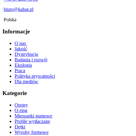
biuro@kabat.pl
Polska
Informacje
O nas
Jakość
Dystrybucja
Badania i rozwój
Ekologia
Praca
Polityka prywatności
Dla mediów
Kategorie
Opony
O-ring
Mieszanki gumowe
Profile wytłaczane
Dętki
Wyroby formowe