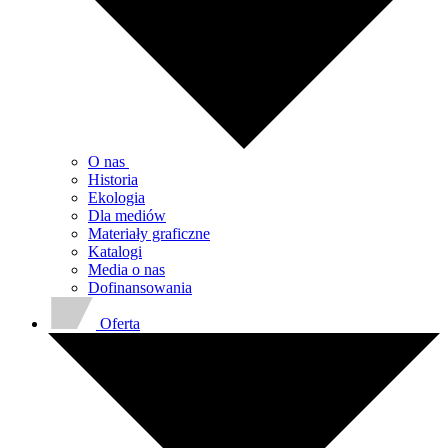
O nas
Historia
Ekologia
Dla mediów
Materiały graficzne
Katalogi
Media o nas
Dofinansowania
Oferta