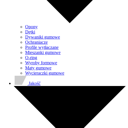
Opony
Dętki
Dywaniki gumowe
Ochraniacze
Profile wytłaczane
Mieszanki gumowe
O-ring
Wyroby formowe
Maty gumowe
Wycieraczki gumowe
Jakość