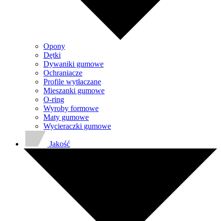
Opony
Dętki
Dywaniki gumowe
Ochraniacze
Profile wytłaczane
Mieszanki gumowe
O-ring
Wyroby formowe
Maty gumowe
Wycieraczki gumowe
Jakość