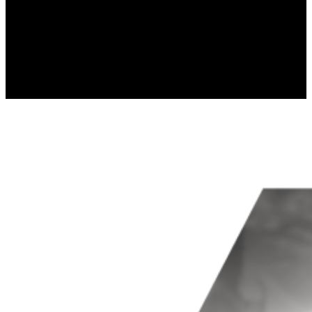
gromadząc i zgłaszając anonimowe 
Marketing
Marketingowe pliki cookie stosowan
istotne i interesujące dla poszcze
Nieklasyfikowane
Nieklasyfikowane pliki cookie, to p