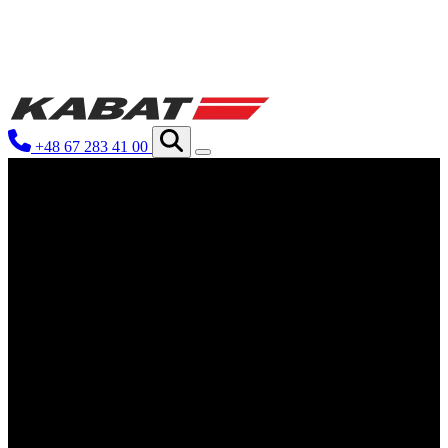
We use cookies to personalize conten
your use of our site with our social
you have provided to them or that th
+48 67 283 41 00
Niezbędne
Niezbędne pliki cookie mają kluczo
nich. Te pliki cookie nie przechow
Preferencje
Pliki cookie dotyczące preferencji 
preferowany język lub region, w kt
Statystyka
Statystyczne pliki cookie pomagają 