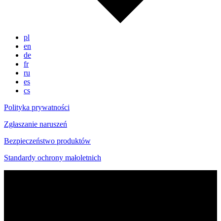
pl
en
de
fr
ru
es
cs
Polityka prywatności
Zgłaszanie naruszeń
Bezpieczeństwo produktów
Standardy ochrony małoletnich