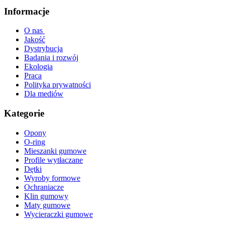
Informacje
O nas
Jakość
Dystrybucja
Badania i rozwój
Ekologia
Praca
Polityka prywatności
Dla mediów
Kategorie
Opony
O-ring
Mieszanki gumowe
Profile wytłaczane
Dętki
Wyroby formowe
Ochraniacze
Klin gumowy
Maty gumowe
Wycieraczki gumowe