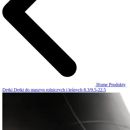
Home
Produkty
Dętki
Dętki do maszyn rolniczych i leśnych
8.3/9.5-22.5