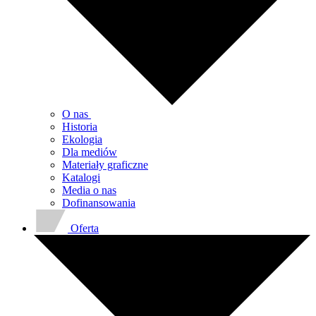
O nas
Historia
Ekologia
Dla mediów
Materiały graficzne
Katalogi
Media o nas
Dofinansowania
Oferta