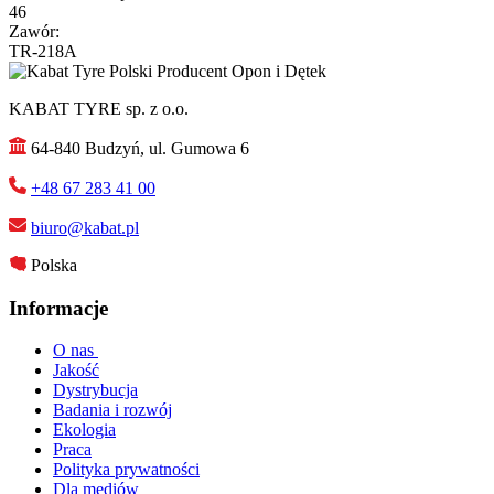
46
Zawór:
TR-218A
KABAT TYRE sp. z o.o.
64-840 Budzyń, ul. Gumowa 6
+48 67 283 41 00
biuro@kabat.pl
Polska
Informacje
O nas
Jakość
Dystrybucja
Badania i rozwój
Ekologia
Praca
Polityka prywatności
Dla mediów