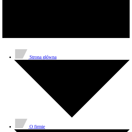
gromadząc i zgłaszając anonimowe 
Marketing
Marketingowe pliki cookie stosowan
istotne i interesujące dla poszcze
Nieklasyfikowane
Nieklasyfikowane pliki cookie, to p
Strona główna
O firmie