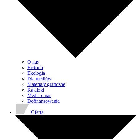
O nas
Historia
Ekologia
Dla mediów
Materiały graficzne
Katalogi
Media o nas
Dofinansowania
Oferta