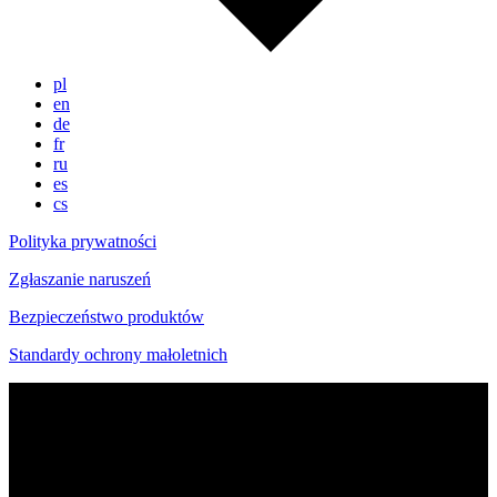
pl
en
de
fr
ru
es
cs
Polityka prywatności
Zgłaszanie naruszeń
Bezpieczeństwo produktów
Standardy ochrony małoletnich