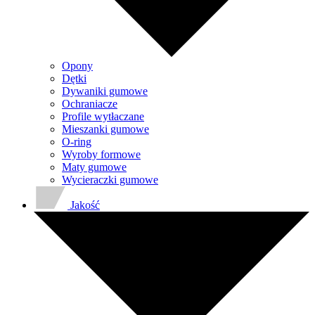
Opony
Dętki
Dywaniki gumowe
Ochraniacze
Profile wytłaczane
Mieszanki gumowe
O-ring
Wyroby formowe
Maty gumowe
Wycieraczki gumowe
Jakość