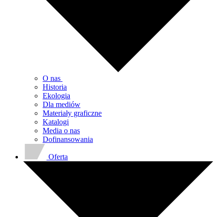
O nas
Historia
Ekologia
Dla mediów
Materiały graficzne
Katalogi
Media o nas
Dofinansowania
Oferta