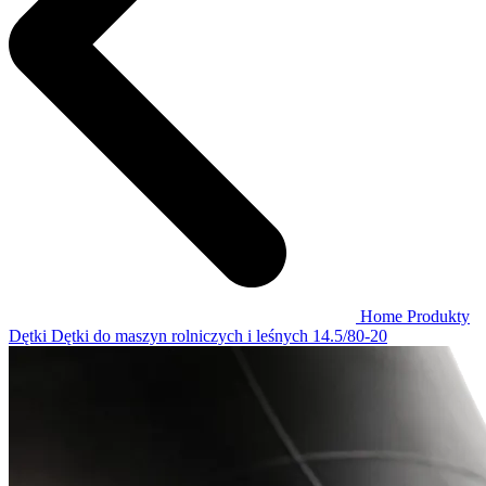
Home
Produkty
Dętki
Dętki do maszyn rolniczych i leśnych
14.5/80-20