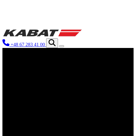
We use cookies to personalize conten
your use of our site with our social
you have provided to them or that th
+48 67 283 41 00
Niezbędne
Niezbędne pliki cookie mają kluczo
nich. Te pliki cookie nie przechow
Preferencje
Pliki cookie dotyczące preferencji 
preferowany język lub region, w kt
Statystyka
Statystyczne pliki cookie pomagają 