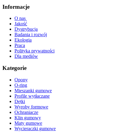
Informacje
O nas
Jakość
Dystrybucja
Badania i rozwój
Ekologia
Praca
Polityka prywatności
Dla mediów
Kategorie
Opony
O-ring
Mieszanki gumowe
Profile wytłaczane
Dętki
Wyroby formowe
Ochraniacze
Klin gumowy
Maty gumowe
Wycieraczki gumowe