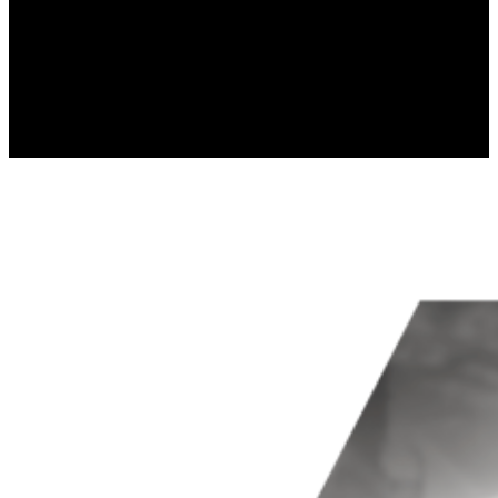
gromadząc i zgłaszając anonimowe 
Marketing
Marketingowe pliki cookie stosowan
istotne i interesujące dla poszcze
Nieklasyfikowane
Nieklasyfikowane pliki cookie, to p