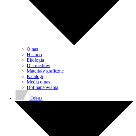
O nas
Historia
Ekologia
Dla mediów
Materiały graficzne
Katalogi
Media o nas
Dofinansowania
Oferta