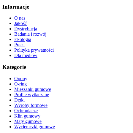
Informacje
O nas
Jakość
Dystrybucja
Badania i rozwój
Ekologia
Praca
Polityka prywatności
Dla mediów
Kategorie
Opony
O-ring
Mieszanki gumowe
Profile wytłaczane
Dętki
Wyroby formowe
Ochraniacze
Klin gumowy
Maty gumowe
Wycieraczki gumowe