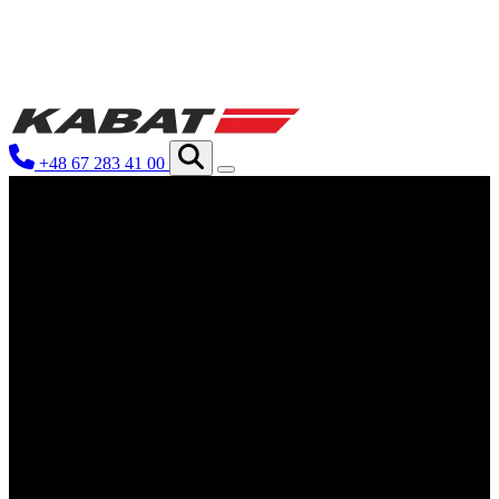
We use cookies to personalize conten
your use of our site with our social
you have provided to them or that th
+48 67 283 41 00
Niezbędne
Niezbędne pliki cookie mają kluczo
nich. Te pliki cookie nie przechow
Preferencje
Pliki cookie dotyczące preferencji 
preferowany język lub region, w kt
Statystyka
Statystyczne pliki cookie pomagają 