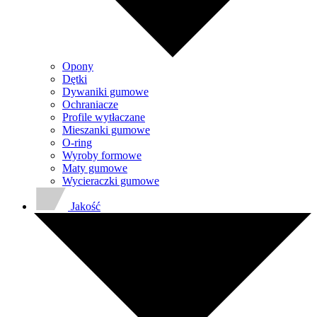
Opony
Dętki
Dywaniki gumowe
Ochraniacze
Profile wytłaczane
Mieszanki gumowe
O-ring
Wyroby formowe
Maty gumowe
Wycieraczki gumowe
Jakość