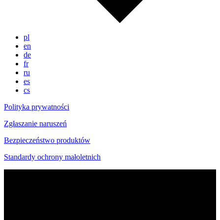
pl
en
de
fr
ru
es
cs
Polityka prywatności
Zgłaszanie naruszeń
Bezpieczeństwo produktów
Standardy ochrony małoletnich