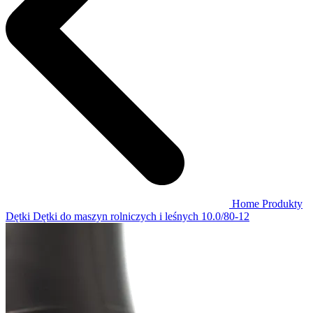
Home
Produkty
Dętki
Dętki do maszyn rolniczych i leśnych
10.0/80-12