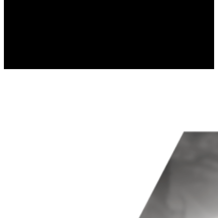
gromadząc i zgłaszając anonimowe 
Marketing
Marketingowe pliki cookie stosowan
istotne i interesujące dla poszcze
Nieklasyfikowane
Nieklasyfikowane pliki cookie, to p