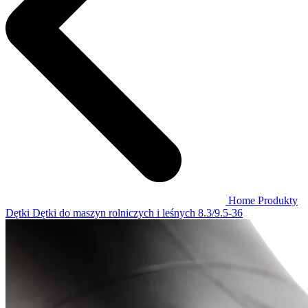
Home
Produkty
Dętki
Dętki do maszyn rolniczych i leśnych
8.3/9.5-36