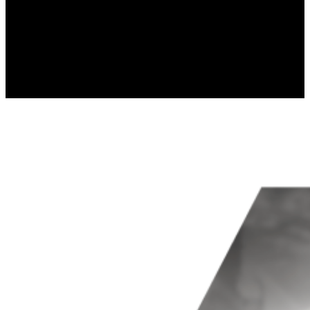
gromadząc i zgłaszając anonimowe 
Marketing
Marketingowe pliki cookie stosowan
istotne i interesujące dla poszcze
Nieklasyfikowane
Nieklasyfikowane pliki cookie, to p