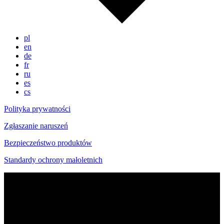
pl
en
de
fr
ru
es
cs
Polityka prywatności
Zgłaszanie naruszeń
Bezpieczeństwo produktów
Standardy ochrony małoletnich