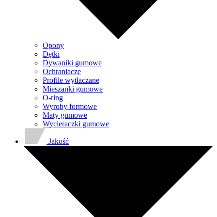
Opony
Dętki
Dywaniki gumowe
Ochraniacze
Profile wytłaczane
Mieszanki gumowe
O-ring
Wyroby formowe
Maty gumowe
Wycieraczki gumowe
Jakość