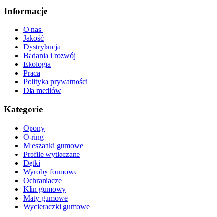
Informacje
O nas
Jakość
Dystrybucja
Badania i rozwój
Ekologia
Praca
Polityka prywatności
Dla mediów
Kategorie
Opony
O-ring
Mieszanki gumowe
Profile wytłaczane
Dętki
Wyroby formowe
Ochraniacze
Klin gumowy
Maty gumowe
Wycieraczki gumowe