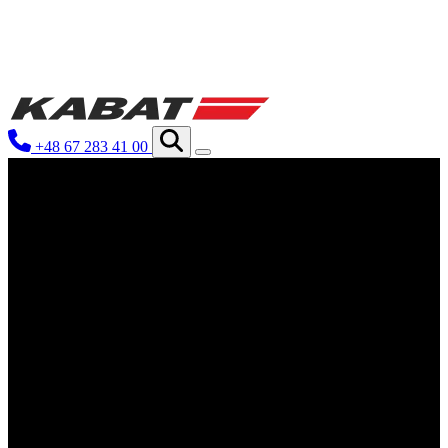
We use cookies to personalize conten
your use of our site with our social
you have provided to them or that th
+48 67 283 41 00
Niezbędne
Niezbędne pliki cookie mają kluczo
nich. Te pliki cookie nie przechow
Preferencje
Pliki cookie dotyczące preferencji 
preferowany język lub region, w kt
Statystyka
Statystyczne pliki cookie pomagają 