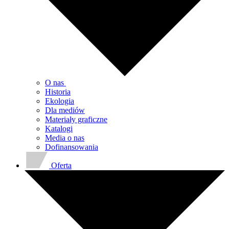
O nas
Historia
Ekologia
Dla mediów
Materiały graficzne
Katalogi
Media o nas
Dofinansowania
Oferta