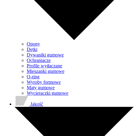
Opony
Dętki
Dywaniki gumowe
Ochraniacze
Profile wytłaczane
Mieszanki gumowe
O-ring
Wyroby formowe
Maty gumowe
Wycieraczki gumowe
Jakość