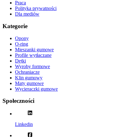
Praca
Polityka prywatności
Dla mediów
Kategorie
Opony
O-ring
Mieszanki gumowe
Profile wytłaczane
Dętki
Wyroby formowe
Ochraniacze
Klin gumowy
Maty gumowe
Wycieraczki gumowe
Społeczności
Linkedin