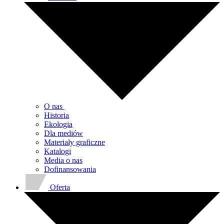
O nas
Historia
Ekologia
Dla mediów
Materiały graficzne
Katalogi
Media o nas
Dofinansowania
Oferta