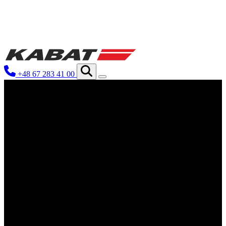
We use cookies to personalize conten
your use of our site with our social
you have provided to them or that th
+48 67 283 41 00
Niezbędne
Niezbędne pliki cookie mają kluczo
nich. Te pliki cookie nie przechow
Preferencje
Pliki cookie dotyczące preferencji 
preferowany język lub region, w kt
Statystyka
Statystyczne pliki cookie pomagają 