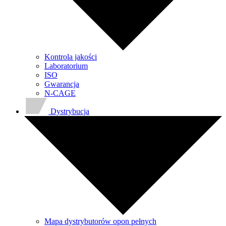
Kontrola jakości
Laboratorium
ISO
Gwarancja
N-CAGE
Dystrybucja
Mapa dystrybutorów opon pełnych