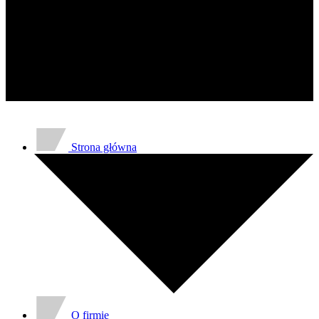
gromadząc i zgłaszając anonimowe 
Marketing
Marketingowe pliki cookie stosowan
istotne i interesujące dla poszcze
Nieklasyfikowane
Nieklasyfikowane pliki cookie, to p
Strona główna
O firmie