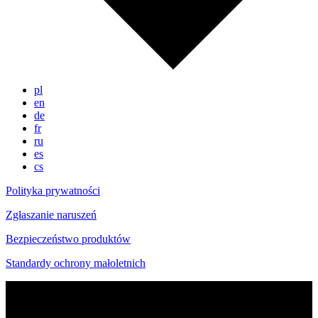
pl
en
de
fr
ru
es
cs
Polityka prywatności
Zgłaszanie naruszeń
Bezpieczeństwo produktów
Standardy ochrony małoletnich