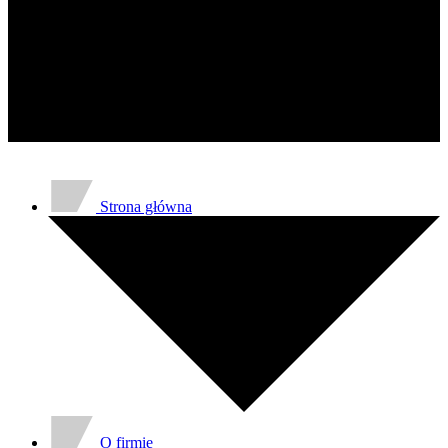
gromadząc i zgłaszając anonimowe 
Marketing
Marketingowe pliki cookie stosowan
istotne i interesujące dla poszcze
Nieklasyfikowane
Nieklasyfikowane pliki cookie, to p
Strona główna
O firmie