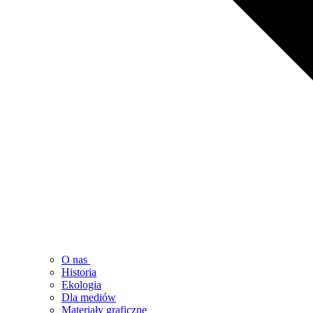
O nas
Historia
Ekologia
Dla mediów
Materiały graficzne