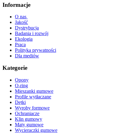
Informacje
O nas
Jakość
Dystrybucja
Badania i rozwój
Ekologia
Praca
Polityka prywatności
Dla mediów
Kategorie
Opony
O-ring
Mieszanki gumowe
Profile wytłaczane
Dętki
Wyroby formowe
Ochraniacze
Klin gumowy
Maty gumowe
Wycieraczki gumowe