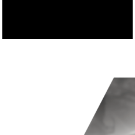
gromadząc i zgłaszając anonimowe 
Marketing
Marketingowe pliki cookie stosowan
istotne i interesujące dla poszcze
Nieklasyfikowane
Nieklasyfikowane pliki cookie, to p