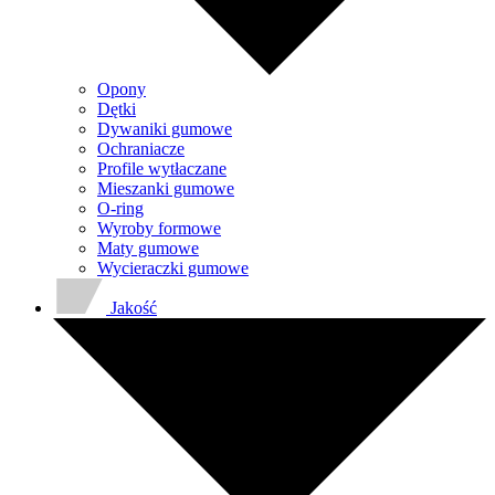
Opony
Dętki
Dywaniki gumowe
Ochraniacze
Profile wytłaczane
Mieszanki gumowe
O-ring
Wyroby formowe
Maty gumowe
Wycieraczki gumowe
Jakość