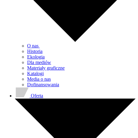
O nas
Historia
Ekologia
Dla mediów
Materiały graficzne
Katalogi
Media o nas
Dofinansowania
Oferta