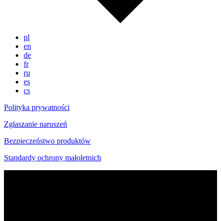
pl
en
de
fr
ru
es
cs
Polityka prywatności
Zgłaszanie naruszeń
Bezpieczeństwo produktów
Standardy ochrony małoletnich