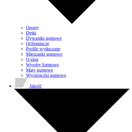
Opony
Dętki
Dywaniki gumowe
Ochraniacze
Profile wytłaczane
Mieszanki gumowe
O-ring
Wyroby formowe
Maty gumowe
Wycieraczki gumowe
Jakość