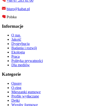
+48 67 283 41 00
biuro@kabat.pl
Polska
Informacje
O nas
Jakość
Dystrybucja
Badania i rozwój
Ekologia
Praca
Polityka prywatności
Dla mediów
Kategorie
Opony
O-ring
Mieszanki gumowe
Profile wytłaczane
Dętki
Wyroby formowe