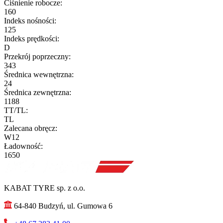
Ciśnienie robocze:
160
Indeks nośności:
125
Indeks prędkości:
D
Przekrój poprzeczny:
343
Średnica wewnętrzna:
24
Średnica zewnętrzna:
1188
TT/TL:
TL
Zalecana obręcz:
W12
Ładowność:
1650
KABAT TYRE sp. z o.o.
64-840 Budzyń, ul. Gumowa 6