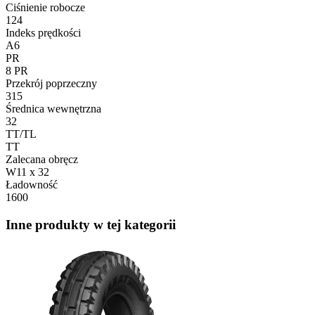
Ciśnienie robocze
124
Indeks prędkości
A6
PR
8 PR
Przekrój poprzeczny
315
Średnica wewnętrzna
32
TT/TL
TT
Zalecana obręcz
W11 x 32
Ładowność
1600
Inne produkty w tej kategorii