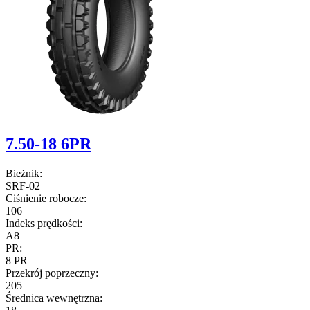
7.50-18 6PR
Bieżnik:
SRF-02
Ciśnienie robocze:
106
Indeks prędkości:
A8
PR:
8 PR
Przekrój poprzeczny:
205
Średnica wewnętrzna: