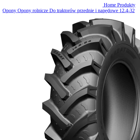
Home
Produkty
Opony
Opony rolnicze
Do traktorów przednie i napędowe
12.4-32