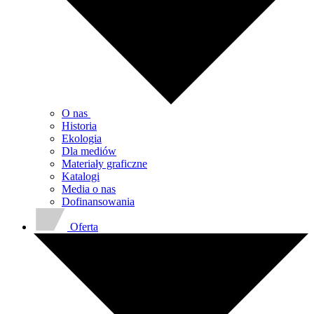
O nas
Historia
Ekologia
Dla mediów
Materiały graficzne
Katalogi
Media o nas
Dofinansowania
Oferta