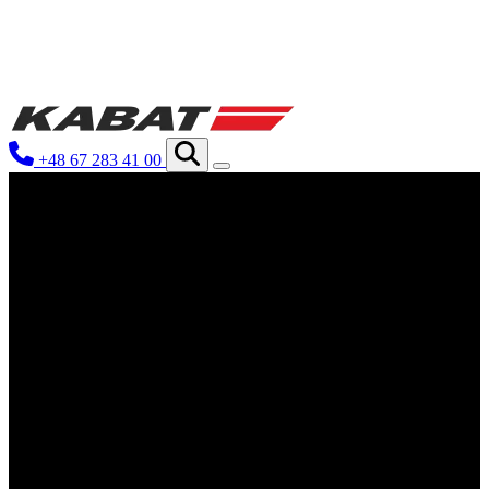
We use cookies to personalize content and ads, 
your use of our site with our social media, ad
you have provided to them or that they have co
+48 67 283 41 00
Niezbędne
Niezbędne pliki cookie mają kluczowe znaczen
nich. Te pliki cookie nie przechowują żadnych
Preferencje
Pliki cookie dotyczące preferencji umożliwiaj
preferowany język lub region, w którym znajd
Statystyka
Statystyczne pliki cookie pomagają właściciel