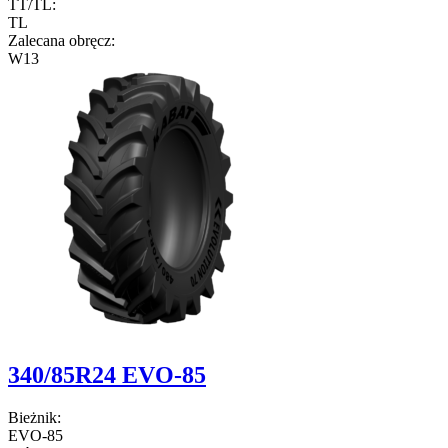
TT/TL:
TL
Zalecana obręcz:
W13
340/85R24 EVO-85
Bieżnik:
EVO-85