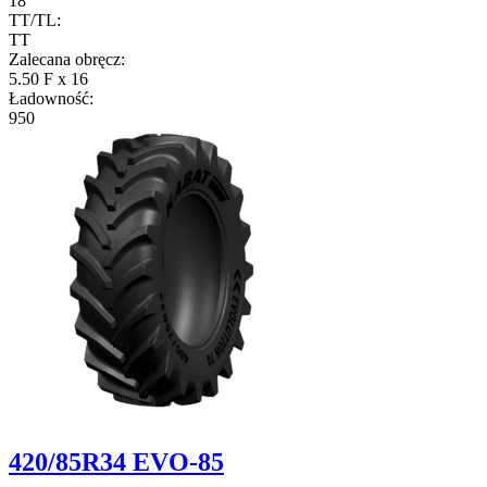
18
TT/TL:
TT
Zalecana obręcz:
5.50 F x 16
Ładowność:
950
420/85R34 EVO-85