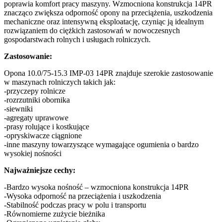
poprawia komfort pracy maszyny. Wzmocniona konstrukcja 14PR
znacząco zwiększa odporność opony na przeciążenia, uszkodzenia
mechaniczne oraz intensywną eksploatację, czyniąc ją idealnym
rozwiązaniem do ciężkich zastosowań w nowoczesnych
gospodarstwach rolnych i usługach rolniczych.
Zastosowanie:
Opona 10.0/75-15.3 IMP-03 14PR znajduje szerokie zastosowanie
w maszynach rolniczych takich jak:
-przyczepy rolnicze
-rozrzutniki obornika
-siewniki
-agregaty uprawowe
-prasy rolujące i kostkujące
-opryskiwacze ciągnione
-inne maszyny towarzyszące wymagające ogumienia o bardzo
wysokiej nośności
Najważniejsze cechy:
-Bardzo wysoka nośność – wzmocniona konstrukcja 14PR
-Wysoka odporność na przeciążenia i uszkodzenia
-Stabilność podczas pracy w polu i transportu
-Równomierne zużycie bieżnika