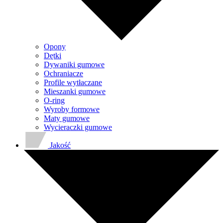
Opony
Dętki
Dywaniki gumowe
Ochraniacze
Profile wytłaczane
Mieszanki gumowe
O-ring
Wyroby formowe
Maty gumowe
Wycieraczki gumowe
Jakość