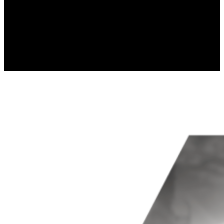
gromadząc i zgłaszając anonimowe informacje
Marketing
Marketingowe pliki cookie stosowane są w cel
istotne i interesujące dla poszczególnych uż
Nieklasyfikowane
Nieklasyfikowane pliki cookie, to pliki, które