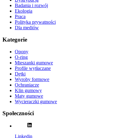
Badania i rozwój
Ekologia
Praca
Polityka prywatności
Dla mediów
Kategorie
Opony
O-ring
Mieszanki gumowe
Profile wytłaczane
Dętki
Wyroby formowe
Ochraniacze
Klin gumowy
Maty gumowe
Wycieraczki gumowe
Społeczności
Linkedin