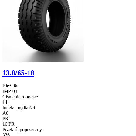
13.0/65-18
Bieżnik:
IMP-03
Ciśnienie robocze:
144
Indeks prędkości:
A8
PR:
16 PR
Przekrój poprzeczny:
336