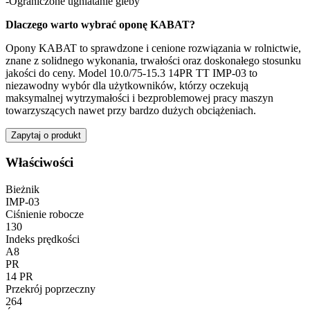
-Ograniczone ugniatanie gleby
Dlaczego warto wybrać oponę KABAT?
Opony KABAT to sprawdzone i cenione rozwiązania w rolnictwie,
znane z solidnego wykonania, trwałości oraz doskonałego stosunku
jakości do ceny. Model 10.0/75-15.3 14PR TT IMP-03 to
niezawodny wybór dla użytkowników, którzy oczekują
maksymalnej wytrzymałości i bezproblemowej pracy maszyn
towarzyszących nawet przy bardzo dużych obciążeniach.
Zapytaj o produkt
Właściwości
Bieżnik
IMP-03
Ciśnienie robocze
130
Indeks prędkości
A8
PR
14 PR
Przekrój poprzeczny
264