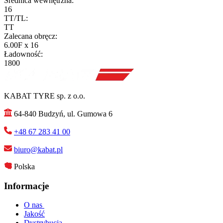
Średnica wewnętrzna:
16
TT/TL:
TT
Zalecana obręcz:
6.00F x 16
Ładowność:
1800
KABAT TYRE sp. z o.o.
64-840 Budzyń, ul. Gumowa 6
+48 67 283 41 00
biuro@kabat.pl
Polska
Informacje
O nas
Jakość
Dystrybucja