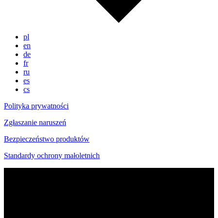
pl
en
de
fr
ru
es
cs
Polityka prywatności
Zgłaszanie naruszeń
Bezpieczeństwo produktów
Standardy ochrony małoletnich