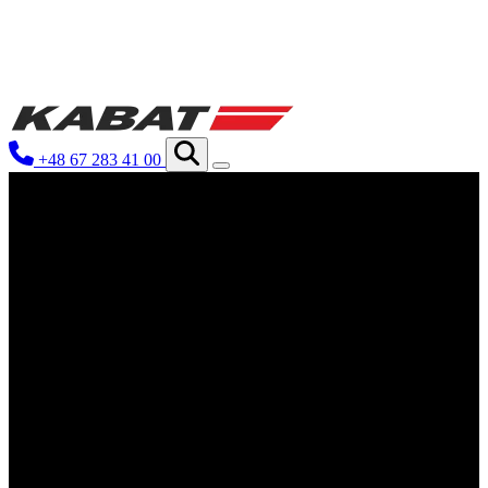
We use cookies to personalize content and ads, 
your use of our site with our social media, ad
you have provided to them or that they have co
+48 67 283 41 00
Niezbędne
Niezbędne pliki cookie mają kluczowe znaczen
nich. Te pliki cookie nie przechowują żadnych
Preferencje
Pliki cookie dotyczące preferencji umożliwiaj
preferowany język lub region, w którym znajd
Statystyka
Statystyczne pliki cookie pomagają właściciel