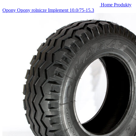
Home
Produkty
Opony
Opony rolnicze
Implement
10.0/75-15.3