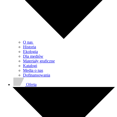
O nas
Historia
Ekologia
Dla mediów
Materiały graficzne
Katalogi
Media o nas
Dofinansowania
Oferta