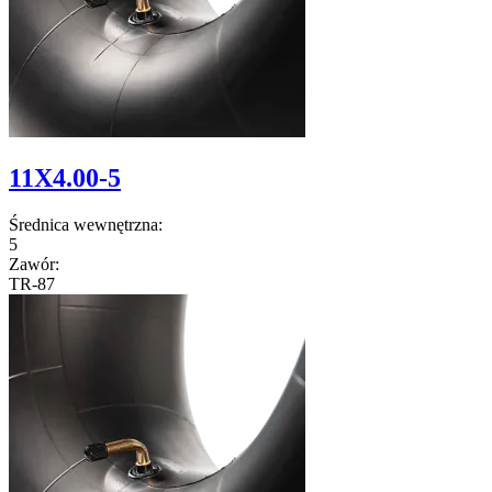
11X4.00-5
Średnica wewnętrzna:
5
Zawór:
TR-87