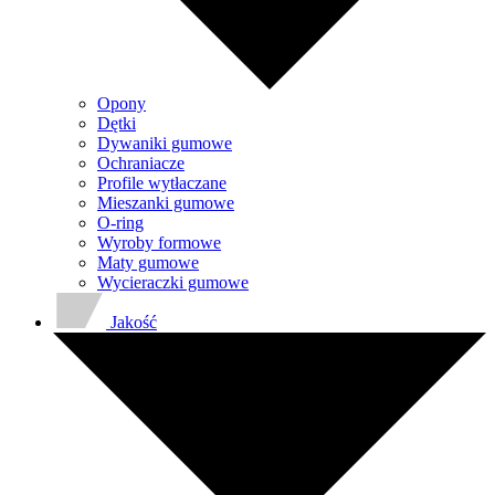
Opony
Dętki
Dywaniki gumowe
Ochraniacze
Profile wytłaczane
Mieszanki gumowe
O-ring
Wyroby formowe
Maty gumowe
Wycieraczki gumowe
Jakość