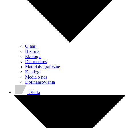
O nas
Historia
Ekologia
Dla mediów
Materiały graficzne
Katalogi
Media o nas
Dofinansowania
Oferta