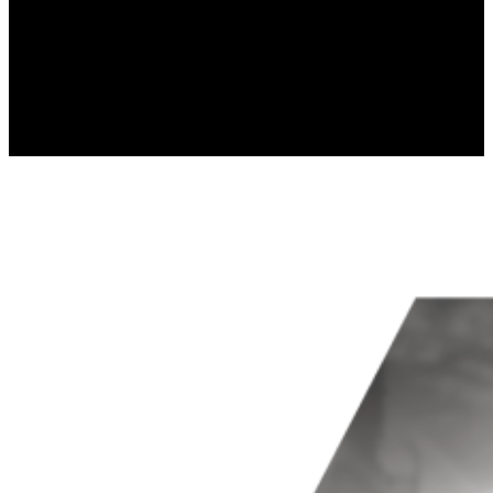
gromadząc i zgłaszając anonimowe 
Marketing
Marketingowe pliki cookie stosowan
istotne i interesujące dla poszcze
Nieklasyfikowane
Nieklasyfikowane pliki cookie, to p