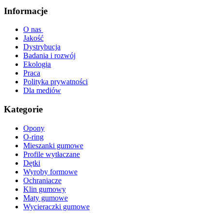
Informacje
O nas
Jakość
Dystrybucja
Badania i rozwój
Ekologia
Praca
Polityka prywatności
Dla mediów
Kategorie
Opony
O-ring
Mieszanki gumowe
Profile wytłaczane
Dętki
Wyroby formowe
Ochraniacze
Klin gumowy
Maty gumowe
Wycieraczki gumowe