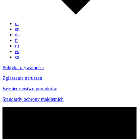
pl
en
de
fr
ru
es
cs
Polityka prywatności
Zgłaszanie naruszeń
Bezpieczeństwo produktów
Standardy ochrony małoletnich