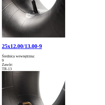
25x12.00/13.00-9
Średnica wewnętrzna:
9
Zawór:
TR-13