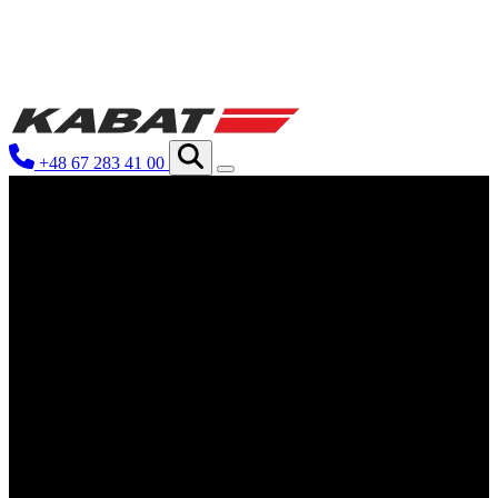
We use cookies to personalize conten
your use of our site with our social
you have provided to them or that th
+48 67 283 41 00
Niezbędne
Niezbędne pliki cookie mają kluczo
nich. Te pliki cookie nie przechow
Preferencje
Pliki cookie dotyczące preferencji 
preferowany język lub region, w kt
Statystyka
Statystyczne pliki cookie pomagają 