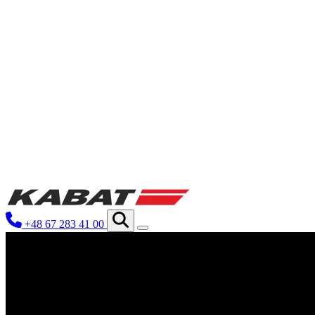
+48 67 283 41 00