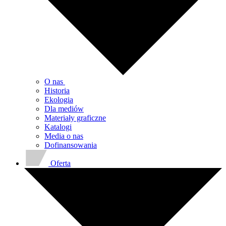
O nas
Historia
Ekologia
Dla mediów
Materiały graficzne
Katalogi
Media o nas
Dofinansowania
Oferta