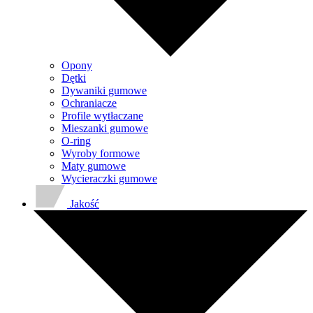
Opony
Dętki
Dywaniki gumowe
Ochraniacze
Profile wytłaczane
Mieszanki gumowe
O-ring
Wyroby formowe
Maty gumowe
Wycieraczki gumowe
Jakość