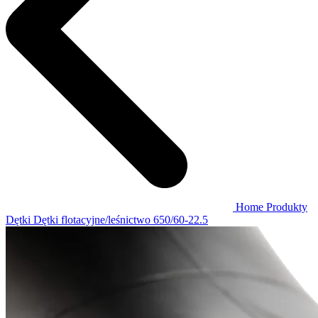
Home
Produkty
Dętki
Dętki flotacyjne/leśnictwo
650/60-22.5