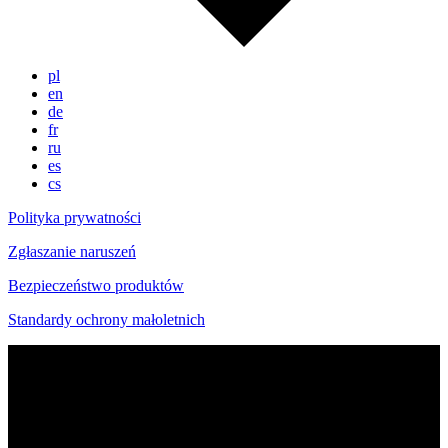
pl
en
de
fr
ru
es
cs
Polityka prywatności
Zgłaszanie naruszeń
Bezpieczeństwo produktów
Standardy ochrony małoletnich