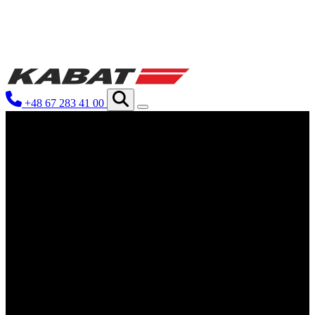
We use cookies to personalize conten
your use of our site with our social
you have provided to them or that th
+48 67 283 41 00
Niezbędne
Niezbędne pliki cookie mają kluczo
nich. Te pliki cookie nie przechow
Preferencje
Pliki cookie dotyczące preferencji 
preferowany język lub region, w kt
Statystyka
Statystyczne pliki cookie pomagają 