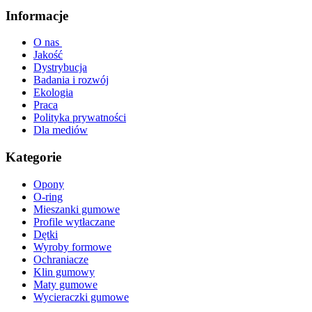
Informacje
O nas
Jakość
Dystrybucja
Badania i rozwój
Ekologia
Praca
Polityka prywatności
Dla mediów
Kategorie
Opony
O-ring
Mieszanki gumowe
Profile wytłaczane
Dętki
Wyroby formowe
Ochraniacze
Klin gumowy
Maty gumowe
Wycieraczki gumowe