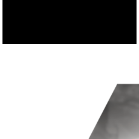
gromadząc i zgłaszając anonimowe 
Marketing
Marketingowe pliki cookie stosowan
istotne i interesujące dla poszcze
Nieklasyfikowane
Nieklasyfikowane pliki cookie, to p