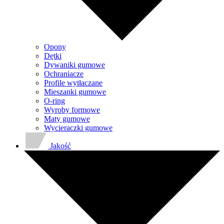
Opony
Dętki
Dywaniki gumowe
Ochraniacze
Profile wytłaczane
Mieszanki gumowe
O-ring
Wyroby formowe
Maty gumowe
Wycieraczki gumowe
Jakość