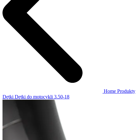
Home
Produkty
Dętki
Dętki do motocykli
3.50-18