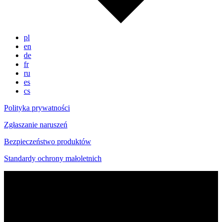
pl
en
de
fr
ru
es
cs
Polityka prywatności
Zgłaszanie naruszeń
Bezpieczeństwo produktów
Standardy ochrony małoletnich