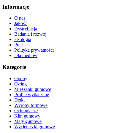
Informacje
O nas
Jakość
Dystrybucja
Badania i rozwój
Ekologia
Praca
Polityka prywatności
Dla mediów
Kategorie
Opony
O-ring
Mieszanki gumowe
Profile wytłaczane
Dętki
Wyroby formowe
Ochraniacze
Klin gumowy
Maty gumowe
Wycieraczki gumowe