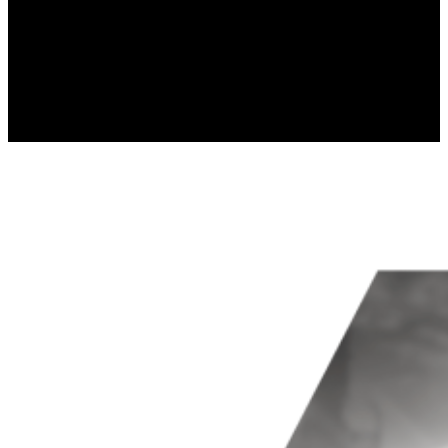
gromadząc i zgłaszając anonimowe 
Marketing
Marketingowe pliki cookie stosowan
istotne i interesujące dla poszcze
Nieklasyfikowane
Nieklasyfikowane pliki cookie, to p