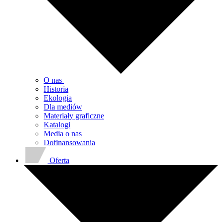
O nas
Historia
Ekologia
Dla mediów
Materiały graficzne
Katalogi
Media o nas
Dofinansowania
Oferta