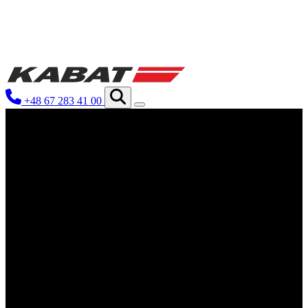
We use cookies to personalize conten
your use of our site with our social
you have provided to them or that th
+48 67 283 41 00
Niezbędne
Niezbędne pliki cookie mają kluczo
nich. Te pliki cookie nie przechow
Preferencje
Pliki cookie dotyczące preferencji 
preferowany język lub region, w kt
Statystyka
Statystyczne pliki cookie pomagają 