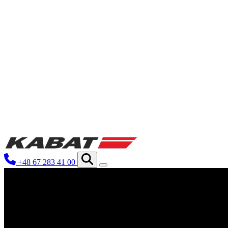
+48 67 283 41 00