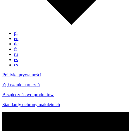
pl
en
de
fr
ru
es
cs
Polityka prywatności
Zgłaszanie naruszeń
Bezpieczeństwo produktów
Standardy ochrony małoletnich