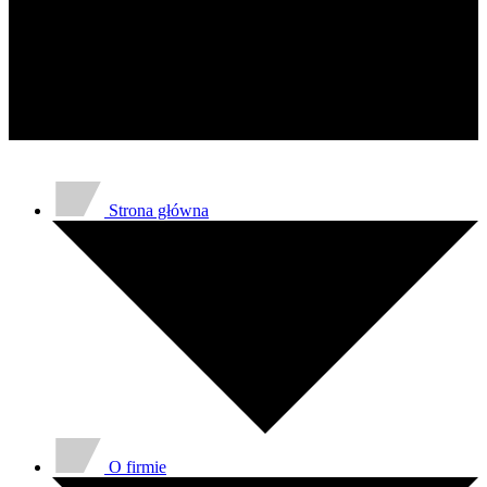
gromadząc i zgłaszając anonimowe 
Marketing
Marketingowe pliki cookie stosowan
istotne i interesujące dla poszcze
Nieklasyfikowane
Nieklasyfikowane pliki cookie, to p
Strona główna
O firmie