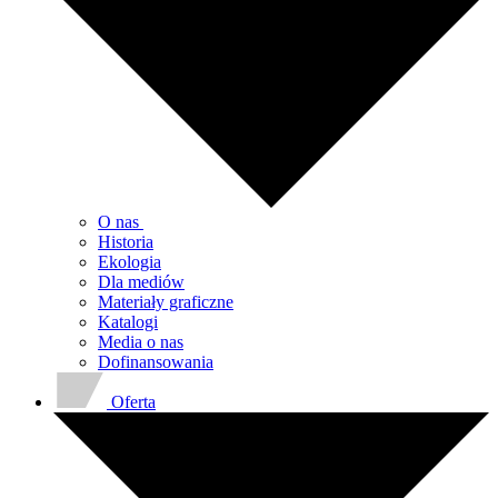
O nas
Historia
Ekologia
Dla mediów
Materiały graficzne
Katalogi
Media o nas
Dofinansowania
Oferta