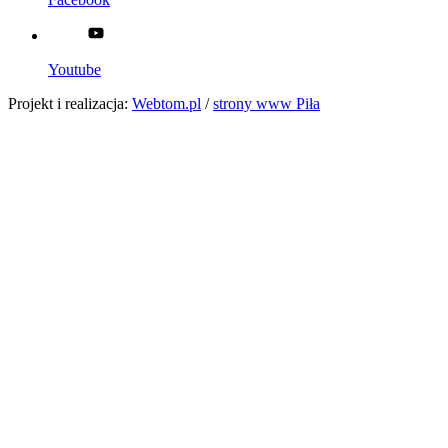
Youtube
Projekt i realizacja:
Webtom.pl
/
strony www Piła