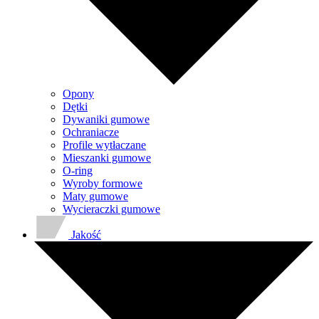
Opony
Dętki
Dywaniki gumowe
Ochraniacze
Profile wytłaczane
Mieszanki gumowe
O-ring
Wyroby formowe
Maty gumowe
Wycieraczki gumowe
Jakość