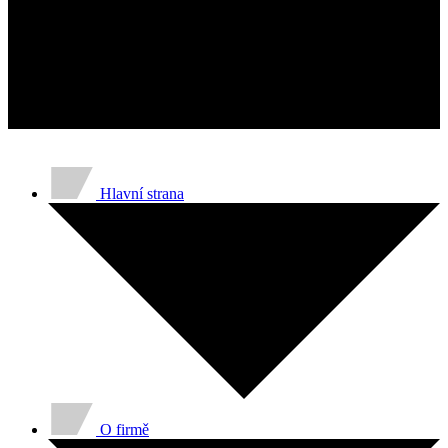
hlášením anonymních informací.
Marketing
Marketingové soubory cookie se použ
a zajímavé pro jednotlivé uživatele,
Nezařazené
Nezařazené soubory cookie jsou ty, k
Hlavní strana
O firmě