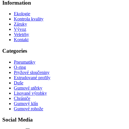
Information
Ekologie
Kontrola kvality
Záruky
Vývoz
Veletrhy
Kontakt
Categories
Pneumatiky
O-ring
Pryžové sloučeniny
Extrudované profily
Duše
Gumové utěrky
Lisované výrobky
Chrániče
Gumový klín
Gumové rohože
Social Media