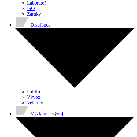
Laboratoř
ISO
Záruky
Distribuce
Polsko
Vývoz
Veletrhy
Výzkum a vývoj