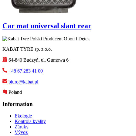
Car mat universal slant rear
KABAT TYRE sp. z o.o.
64-840 Budzyń, ul. Gumowa 6
+48 67 283 41 00
biuro@kabat.pl
Poland
Information
Ekologie
Kontrola kvality
Záruky
Vývoz