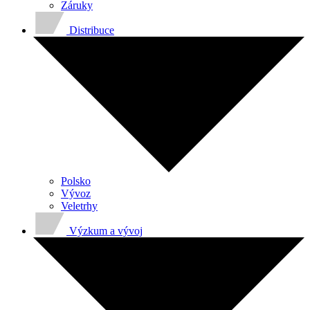
Záruky
Distribuce
Polsko
Vývoz
Veletrhy
Výzkum a vývoj