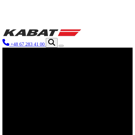
Používáme soubory cookie k personal
Informace o tom, jak používáte naše 
informace zkombinovat s dalšími údaj
+48 67 283 41 00
Nutné
Nutné soubory cookie jsou klíčové p
neukládají žádná data umožňující ide
Preference
Preferenční soubory cookie umožňují
nebo region, ve kterém se uživatel n
Statistika
Statistické soubory cookie pomáhají