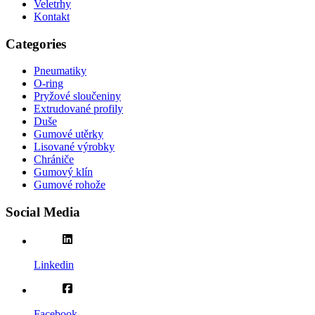
Veletrhy
Kontakt
Categories
Pneumatiky
O-ring
Pryžové sloučeniny
Extrudované profily
Duše
Gumové utěrky
Lisované výrobky
Chrániče
Gumový klín
Gumové rohože
Social Media
Linkedin
Facebook