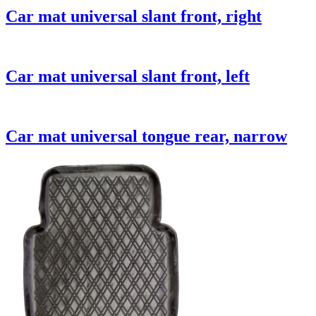
Car mat universal slant front, right
Car mat universal slant front, left
Car mat universal tongue rear, narrow