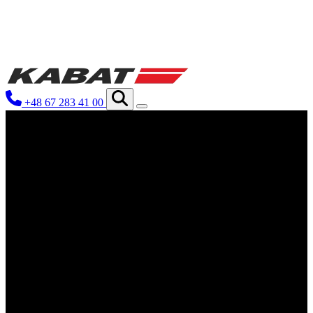
Мы используем файлы cookie для
нашем сайте. Информация о том, 
рекламы и аналитики. Партнеры 
+48 67 283 41 00
которые они собрали в результате
Необходимые
Необходимые файлы cookie крити
Эти файлы cookie не хранят ник
Предпочтения
Файлы cookie, связанные с пред
функционирование сайта, наприм
Статистика