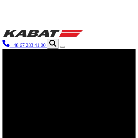
Мы используем файлы cookie для
нашем сайте. Информация о том, 
рекламы и аналитики. Партнеры 
+48 67 283 41 00
которые они собрали в результате
Необходимые
Необходимые файлы cookie крити
Эти файлы cookie не хранят ник
Предпочтения
Файлы cookie, связанные с пред
функционирование сайта, наприм
Статистика