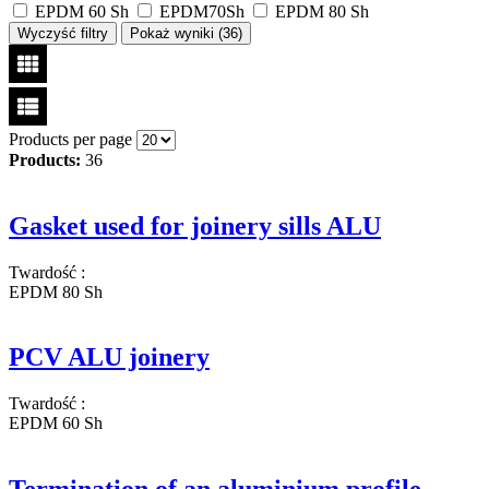
EPDM 60 Sh
EPDM70Sh
EPDM 80 Sh
Wyczyść filtry
Pokaż wyniki (
36
)
Products per page
Products:
36
Gasket used for joinery sills ALU
Twardość
:
EPDM 80 Sh
PCV ALU joinery
Twardość
:
EPDM 60 Sh