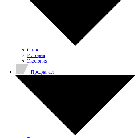
О нас
История
Экология
Предлагает