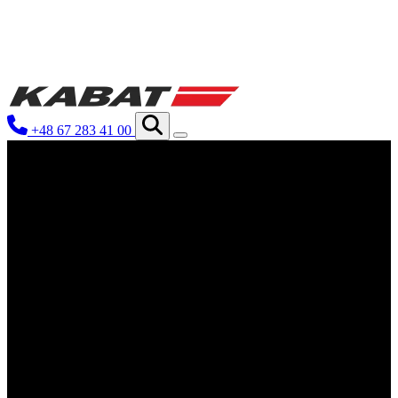
Мы используем файлы cookie для персонал
нашем сайте. Информация о том, как вы ис
рекламы и аналитики. Партнеры могут объ
+48 67 283 41 00
которые они собрали в результате использо
Необходимые
Необходимые файлы cookie критически важн
Эти файлы cookie не хранят никаких данн
Предпочтения
Файлы cookie, связанные с предпочтениям
функционирование сайта, например, предпо
Статистика