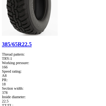
385/65R22.5
Thread pattern:
TRY-1
Working pressure:
166
Speed rating:
A8
PR:
18
Section width:
378
Inside diameter:
22.5
TT/TL: