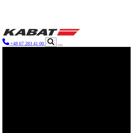
Мы используем файлы cookie для
нашем сайте. Информация о том, 
рекламы и аналитики. Партнеры 
+48 67 283 41 00
которые они собрали в результате
Необходимые
Необходимые файлы cookie крити
Эти файлы cookie не хранят ник
Предпочтения
Файлы cookie, связанные с пред
функционирование сайта, наприм
Статистика