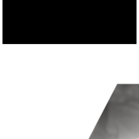
Статистические файлы cookie пом
собирая и предоставляя аноним
Маркетинг
Маркетинговые файлы cookie испо
которая актуальна и интересна д
третьих сторон.
Неклассифицированны
Неклассифицированные файлы coo
отдельных cookies.