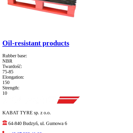
Oil-resistant products
Rubber base:
NBR
Twardość:
75-85
Elongation:
150
Strength:
10
KABAT TYRE sp. z o.o.
64-840 Budzyń, ul. Gumowa 6