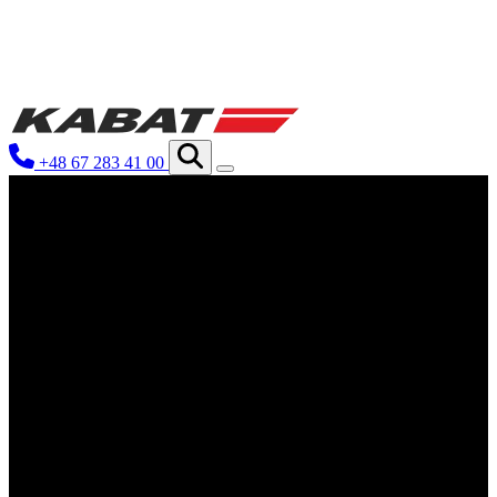
Мы используем файлы cookie для
нашем сайте. Информация о том, 
рекламы и аналитики. Партнеры 
+48 67 283 41 00
которые они собрали в результате
Необходимые
Необходимые файлы cookie крити
Эти файлы cookie не хранят ник
Предпочтения
Файлы cookie, связанные с пред
функционирование сайта, наприм
Статистика