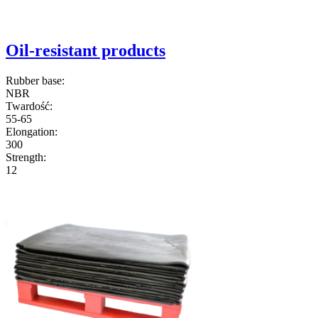
Oil-resistant products
Rubber base:
NBR
Twardość:
55-65
Elongation:
300
Strength:
12