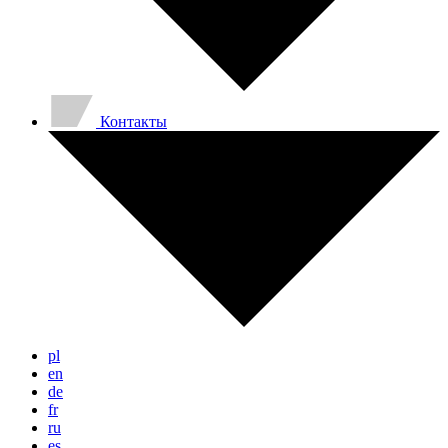
Контакты
pl
en
de
fr
ru
es