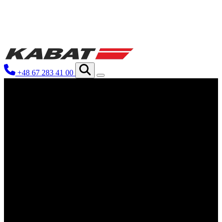
Nous utilisons des cookies pour personnaliser le
Nous partageons également des informations sur 
partenaires peuvent combiner ces informations a
+48 67 283 41 00
utilisation de leurs services.
Indispensables
Les cookies indispensables sont cruciaux pour 
ne stockent aucune donnée permettant d'identif
Préférences
Les cookies liés aux préférences permettent au
comme votre langue préférée ou la région dans
Statistiques