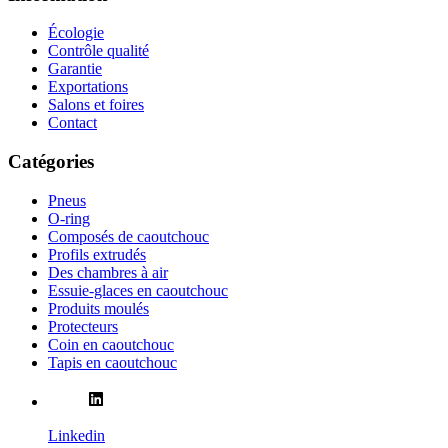
Écologie
Contrôle qualité
Garantie
Exportations
Salons et foires
Contact
Catégories
Pneus
O-ring
Composés de caoutchouc
Profils extrudés
Des chambres à air
Essuie-glaces en caoutchouc
Produits moulés
Protecteurs
Coin en caoutchouc
Tapis en caoutchouc
Linkedin