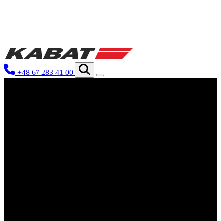
Nous utilisons des cookies pour perso
Nous partageons également des inform
partenaires peuvent combiner ces inf
+48 67 283 41 00
utilisation de leurs services.
Indispensables
Les cookies indispensables sont cruc
ne stockent aucune donnée permettant
Préférences
Les cookies liés aux préférences per
comme votre langue préférée ou la r
Statistiques