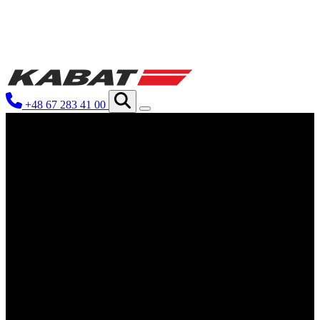
Utilizamos cookies para personalizar
información sobre cómo utilizas nues
otra información que les hayas prop
+48 67 283 41 00
Esenciales
Las cookies esenciales son cruciales 
cookies no almacenan ningún dato qu
Preferencias
Las cookies de preferencias permite
ejemplo, el idioma preferido o la re
Estadísticas
Las cookies estadísticas ayudan a lo