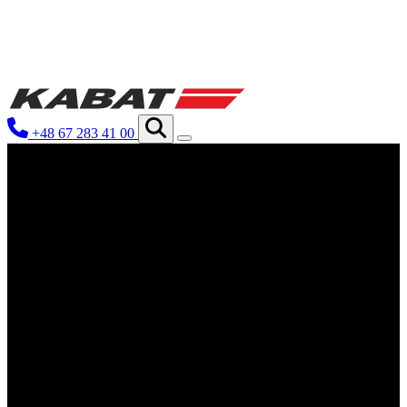
Utilizamos cookies para personalizar
información sobre cómo utilizas nues
otra información que les hayas prop
+48 67 283 41 00
Esenciales
Las cookies esenciales son cruciales 
cookies no almacenan ningún dato qu
Preferencias
Las cookies de preferencias permite
ejemplo, el idioma preferido o la re
Estadísticas
Las cookies estadísticas ayudan a lo