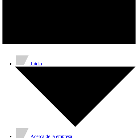
recopilando y reportando informac
Marketing
Las cookies de marketing se utilizan 
e interesantes para el usuario indivi
No clasificadas
Las cookies no clasificadas son aque
Inicio
Acerca de la empresa