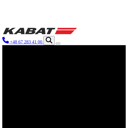
Utilizamos cookies para personalizar
información sobre cómo utilizas nues
otra información que les hayas prop
+48 67 283 41 00
Esenciales
Las cookies esenciales son cruciales 
cookies no almacenan ningún dato qu
Preferencias
Las cookies de preferencias permite
ejemplo, el idioma preferido o la re
Estadísticas
Las cookies estadísticas ayudan a lo