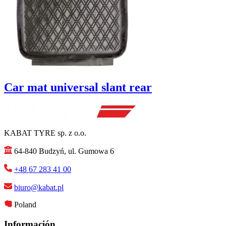
Car mat universal slant rear
KABAT TYRE sp. z o.o.
64-840 Budzyń, ul. Gumowa 6
+48 67 283 41 00
biuro@kabat.pl
Poland
Información