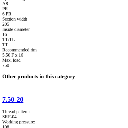
A8
PR
6 PR
Section width
205
Inside diameter
16
TT/TL
TT
Recommended rim
5.50 F x 16
Max. load
750
Other products in this category
7.50-20
Thread pattern:
SRF-04
Working pressure:
108