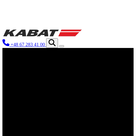
Wir verwenden Cookies, um Inhalte und Anzeig
Traffic zu analysieren. Außerdem geben wir I
Werbung und Analysen weiter. Diese Partner k
+48 67 283 41 00
haben oder die sie im Rahmen Ihrer Nutzung 
Notwendig
Notwendige Cookies sind erforderlich, um die 
eines sicheren Log-ins oder das Anpassen Ihr
Präferenzen
Präferenz-Cookies ermöglichen es einer Websit
funktioniert, wie zum Beispiel Ihre bevorzugte
Statistik