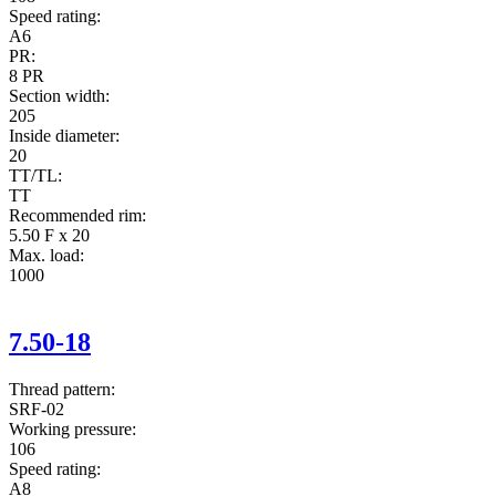
Speed rating:
A6
PR:
8 PR
Section width:
205
Inside diameter:
20
TT/TL:
TT
Recommended rim:
5.50 F x 20
Max. load:
1000
7.50-18
Thread pattern:
SRF-02
Working pressure:
106
Speed rating:
A8