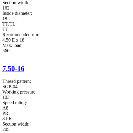
Section width:
162
Inside diameter:
18
TT/TL:
TT
Recommended rim:
4.50 E x 18
Max. load:
560
7.50-16
Thread pattern:
SGP-04
Working pressure:
103
Speed rating:
A8
PR:
8 PR
Section width:
205