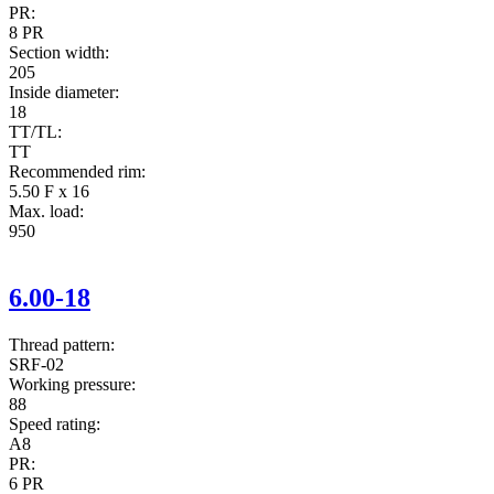
PR:
8 PR
Section width:
205
Inside diameter:
18
TT/TL:
TT
Recommended rim:
5.50 F x 16
Max. load:
950
6.00-18
Thread pattern:
SRF-02
Working pressure:
88
Speed rating:
A8
PR:
6 PR