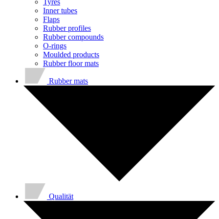
Tyres
Inner tubes
Flaps
Rubber profiles
Rubber compounds
O-rings
Moulded products
Rubber floor mats
Rubber mats
Qualität