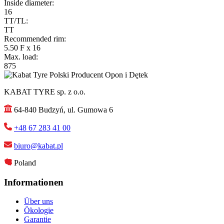
Inside diameter:
16
TT/TL:
TT
Recommended rim:
5.50 F x 16
Max. load:
875
KABAT TYRE sp. z o.o.
64-840 Budzyń, ul. Gumowa 6
+48 67 283 41 00
biuro@kabat.pl
Poland
Informationen
Über uns
Ökologie
Garantie