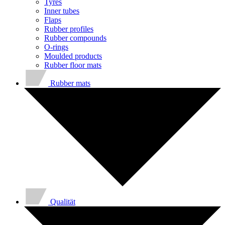
Tyres
Inner tubes
Flaps
Rubber profiles
Rubber compounds
O-rings
Moulded products
Rubber floor mats
Rubber mats
Qualität