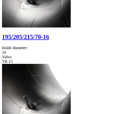
195/205/215/70-16
Inside diameter:
16
Valve:
TR-15