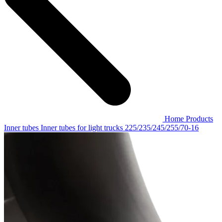
Home
Products
Inner tubes
Inner tubes for light trucks
225/235/245/255/70-16