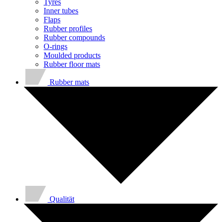
Tyres
Inner tubes
Flaps
Rubber profiles
Rubber compounds
O-rings
Moulded products
Rubber floor mats
Rubber mats
Qualität