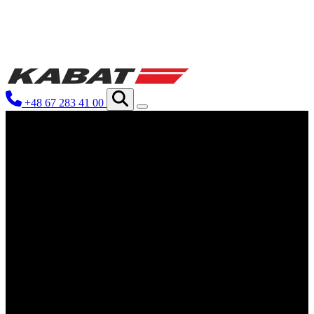
Wir verwenden Cookies, um Inhalte 
Traffic zu analysieren. Außerdem g
Werbung und Analysen weiter. Diese
+48 67 283 41 00
haben oder die sie im Rahmen Ihrer
Notwendig
Notwendige Cookies sind erforderli
eines sicheren Log-ins oder das An
Präferenzen
Präferenz-Cookies ermöglichen es ei
funktioniert, wie zum Beispiel Ihre
Statistik