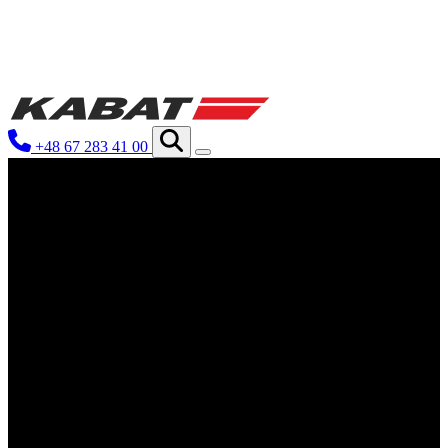
Wir verwenden Cookies, um Inhalte 
Traffic zu analysieren. Außerdem g
Werbung und Analysen weiter. Diese
+48 67 283 41 00
haben oder die sie im Rahmen Ihrer
Notwendig
Notwendige Cookies sind erforderli
eines sicheren Log-ins oder das An
Präferenzen
Präferenz-Cookies ermöglichen es ei
funktioniert, wie zum Beispiel Ihre
Statistik