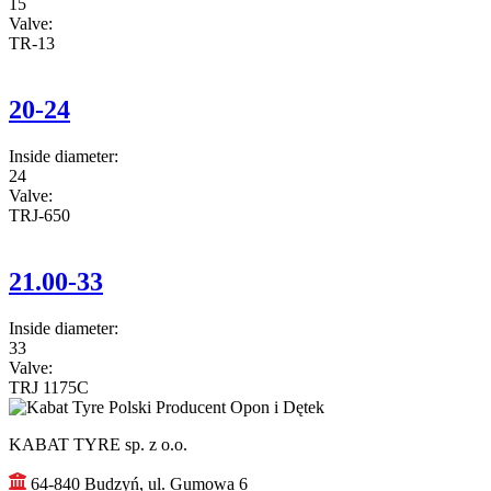
15
Valve:
TR-13
20-24
Inside diameter:
24
Valve:
TRJ-650
21.00-33
Inside diameter:
33
Valve:
TRJ 1175C
KABAT TYRE sp. z o.o.
64-840 Budzyń, ul. Gumowa 6