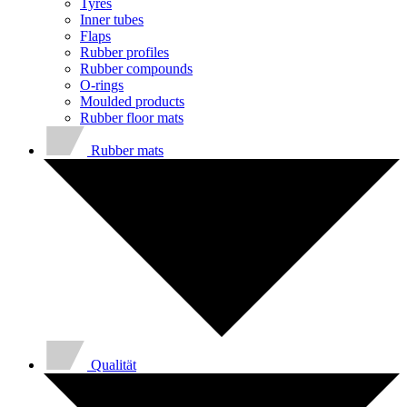
Tyres
Inner tubes
Flaps
Rubber profiles
Rubber compounds
O-rings
Moulded products
Rubber floor mats
Rubber mats
Qualität