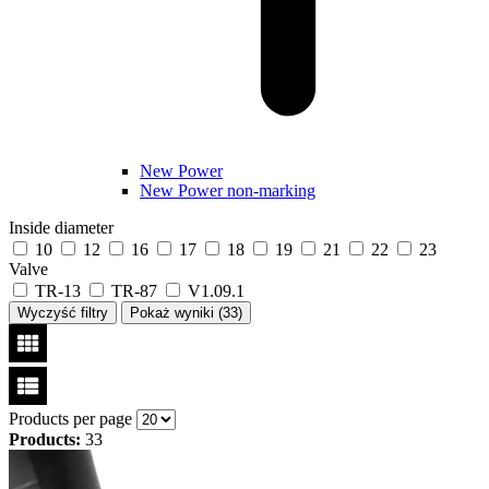
New Power
New Power non-marking
Inside diameter
10
12
16
17
18
19
21
22
23
Valve
TR-13
TR-87
V1.09.1
Wyczyść filtry
Pokaż wyniki (
33
)
Products per page
Products:
33