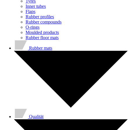
Tyres
Inner tubes
Flaps
Rubber profiles
Rubber compounds
O-rings
Moulded products
Rubber floor mats
Rubber mats
Qualität