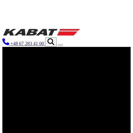
Wir verwenden Cookies, um Inhalte 
Traffic zu analysieren. Außerdem g
Werbung und Analysen weiter. Diese
+48 67 283 41 00
haben oder die sie im Rahmen Ihrer
Notwendig
Notwendige Cookies sind erforderli
eines sicheren Log-ins oder das An
Präferenzen
Präferenz-Cookies ermöglichen es ei
funktioniert, wie zum Beispiel Ihre
Statistik