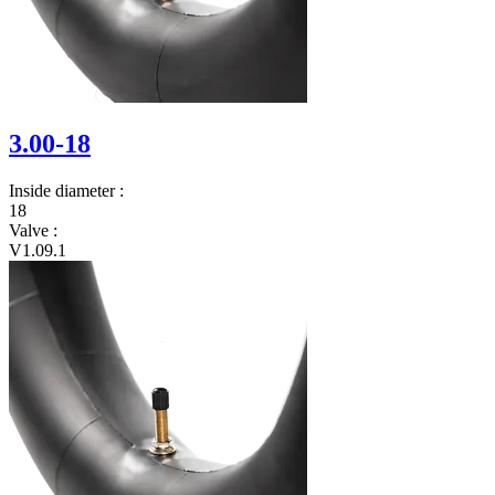
3.00-18
Inside diameter
:
18
Valve
:
V1.09.1